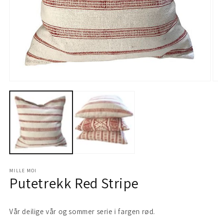
Åpne
Å
medie
m
1
2
i
i
modal
m
MILLE MOI
Putetrekk Red Stripe
Vår deilige vår og sommer serie i fargen rød.