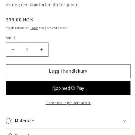
gir deg den komforten du fortjener!
Vanlig
299,00 NOK
pris
Avgift inkludert.
Frakt
beregnes ved kassen.
Antall
Senk
Øk
antallet
antallet
for
for
Putetrekk
Putetrekk
Legg i handlekurv
Red
Red
Stripe
Stripe
Flere betalingsalternativer
Materiale